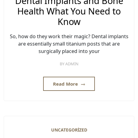
Dental Implants and Bone
Health What You Need to
Know
So, how do they work their magic? Dental implants
are essentially small titanium posts that are
surgically placed into your
BY
ADMIN
Read More
UNCATEGORIZED