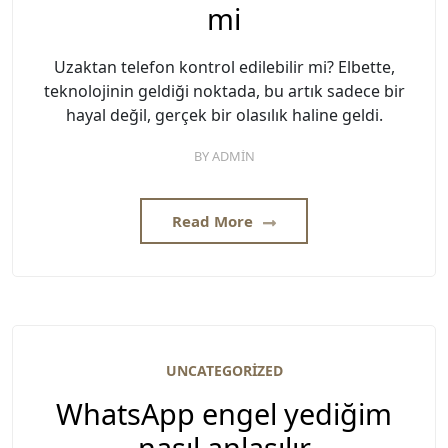
mi
Uzaktan telefon kontrol edilebilir mi? Elbette,
teknolojinin geldiği noktada, bu artık sadece bir
hayal değil, gerçek bir olasılık haline geldi.
BY
ADMIN
Read More
UNCATEGORIZED
WhatsApp engel yediğim
nasıl anlaşılır