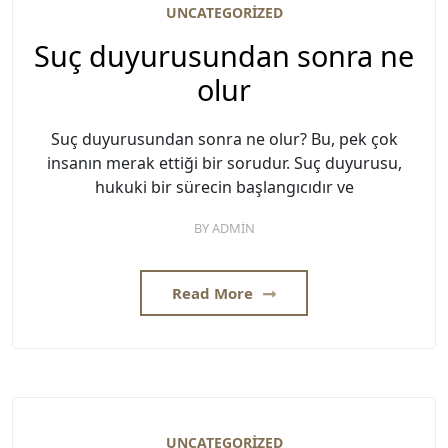
UNCATEGORIZED
Suç duyurusundan sonra ne
olur
Suç duyurusundan sonra ne olur? Bu, pek çok
insanın merak ettiği bir sorudur. Suç duyurusu,
hukuki bir sürecin başlangıcıdır ve
BY
ADMIN
Read More
UNCATEGORIZED