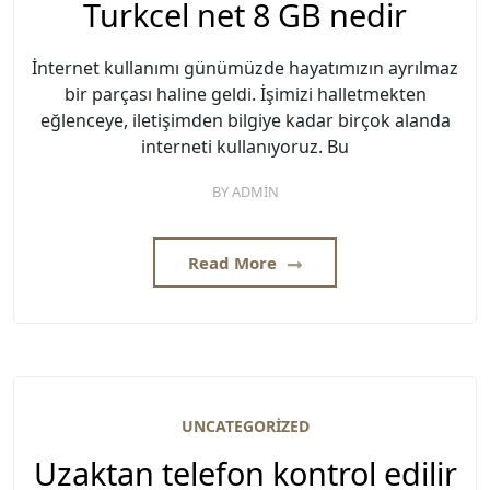
Turkcel net 8 GB nedir
İnternet kullanımı günümüzde hayatımızın ayrılmaz
bir parçası haline geldi. İşimizi halletmekten
eğlenceye, iletişimden bilgiye kadar birçok alanda
interneti kullanıyoruz. Bu
BY
ADMIN
Read More
UNCATEGORIZED
Uzaktan telefon kontrol edilir