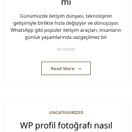
mi
Günümüzde iletişim dünyası, teknolojinin
gelişimiyle birlikte hızla değişiyor ve dönüşüyor.
WhatsApp gibi popüler iletişim araçları, insanların
günlük yaşamlarında vazgeçilmez bir
BY
ADMIN
Read More
UNCATEGORIZED
WP profil fotoğrafı nasıl