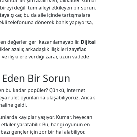
arasında iletişim azalırken, dikkatler kumar
ireyi değil, tüm aileyi etkileyen bir sorun.
ya çıkar, bu da aile içinde tartışmalara
ekli telefonuna dönerek bahis yapıyorsa,
en değerler geri kazanılamayabilir.
Dijital
ler azalır, arkadaşlık ilişkileri zayıflar.
r ve ilişkilere verdiği zarar, uzun vadede
 Eden Bir Sorun
den bu kadar popüler? Çünkü, internet
eya rulet oyunlarına ulaşabiliyoruz. Ancak
aline geldi.
oyunlarda kayıplar yaşıyor. Kumar, heyecan
etkiler yaratabilir. Bu, hangi oyunun en
azı gençler için zor bir hal alabiliyor.