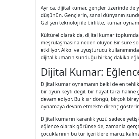
Ayrıca, dijital kumar, gençler üzerinde de yı
düşünün. Gençlerin, sanal dünyanın sunduğu
Gelişen teknoloji ile birlikte, kumar oynam
Kültürel olarak da, dijital kumar toplumda
meşrulaşmasına neden oluyor. Bir süre s
etkiliyor. Alkol ve uyuşturucu kullanımında
dijital kumarın sunduğu birkaç dakika eğl
Dijital Kumar: Eğlenc
Dijital kumar oynamanın belki de en tehlik
bir oyun keyfi değil, bir hayat tarzı halin
devam ediyor. Bu kısır döngü, birçok bireyi
oynamaya devam etmekte direnç gösterirk
Dijital kumarın karanlık yüzü sadece yetişk
eğlence olarak görünse de, zamanla gerçek
çocuklarının bu tür içeriklere maruz kalma