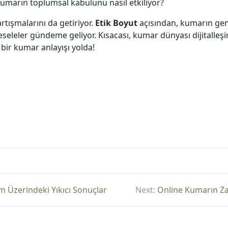
 kumarın toplumsal kabulünü nasıl etkiliyor?
rtışmalarını da getiriyor.
Etik Boyut
açısından, kumarın genç
meseleler gündeme geliyor. Kısacası, kumar dünyası dijitalle
 bir kumar anlayışı yolda!
m Üzerindeki Yıkıcı Sonuçlar
Next:
Online Kumarın Zar