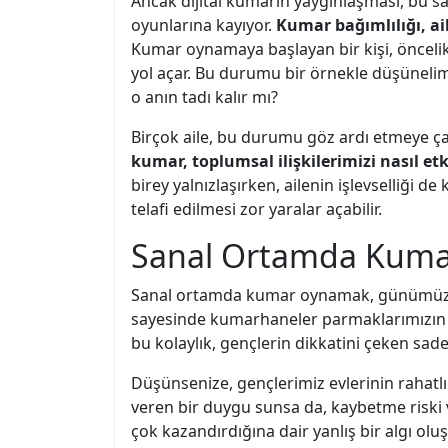
Ancak dijital kumarın yaygınlaşması, bu sağ
oyunlarına kayıyor.
Kumar bağımlılığı, ail
Kumar oynamaya başlayan bir kişi, öncelik
yol açar. Bu durumu bir örnekle düşünelim
o anın tadı kalır mı?
Birçok aile, bu durumu göz ardı etmeye ça
kumar, toplumsal ilişkilerimizi nasıl etk
birey yalnızlaşırken, ailenin işlevselliği de
telafi edilmesi zor yaralar açabilir.
Sanal Ortamda Kumar
Sanal ortamda kumar oynamak, günümüzde b
sayesinde kumarhaneler parmaklarımızın ucu
bu kolaylık, gençlerin dikkatini çeken sade
Düşünsenize, gençlerimiz evlerinin rahatlığ
veren bir duygu sunsa da, kaybetme riski ve
çok kazandırdığına dair yanlış bir algı oluş