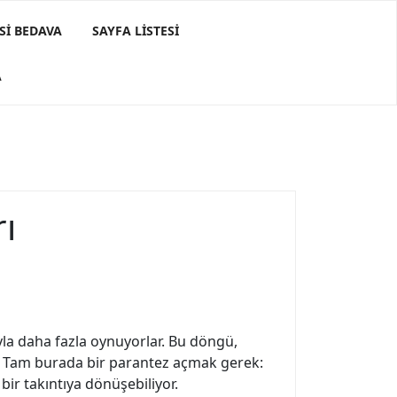
SI BEDAVA
SAYFA LISTESI
A
rı
uyla daha fazla oynuyorlar. Bu döngü,
yor. Tam burada bir parantez açmak gerek:
bir takıntıya dönüşebiliyor.