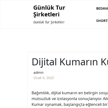
Skip
Günlük Tur
to
BEDAV
Şirketleri
content
SHORT
Günlük Tur Şirketleri
Dijital Kumarın K
admin
Ocak 9, 2025
Bağımlılık, dijital kumarın en belirgin so
mutsuzluk ve izolasyonla sonuçlanıyor. Aile
Kumar oynamak, başlangıçta eğlenceli bir e