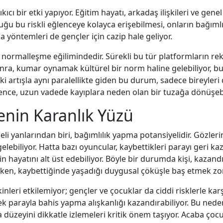
kıcı bir etki yapıyor. Eğitim hayatı, arkadaş ilişkileri ve gen
 bu riskli eğlenceye kolayca erişebilmesi, onların bağımlıl
a yöntemleri de gençler için cazip hale geliyor.
 normalleşme eğilimindedir. Sürekli bu tür platformların re
onra, kumar oynamak kültürel bir norm haline gelebiliyor,
ki artışla aynı paralellikte giden bu durum, sadece bireyleri
ence, uzun vadede kayıplara neden olan bir tuzağa dönüşebi
enin Karanlık Yüzü
eli yanlarından biri, bağımlılık yapma potansiyelidir. Gözler
e gelebiliyor. Hatta bazı oyuncular, kaybettikleri parayı geri
n hayatını alt üst edebiliyor. Böyle bir durumda kişi, kazan
en, kaybettiğinde yaşadığı duygusal çöküşle baş etmek zor
inleri etkilemiyor; gençler ve çocuklar da ciddi risklerle ka
 parayla bahis yapma alışkanlığı kazandırabiliyor. Bu nedenl
 düzeyini dikkatle izlemeleri kritik önem taşıyor. Acaba çocu