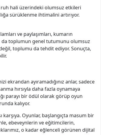
el ruh hali üzerindeki olumsuz etkileri
ığa sürüklenme ihtimalini artırıyor.
klamları ve paylaşımları, kumarın
 bu da toplumun genel tutumunu olumsuz
 değil, toplumu da tehdit ediyor. Sonuçta,
lir.
inizi ekrandan ayıramadığınız anlar, sadece
 kazanma hırsıyla daha fazla oynamaya
dığı parayı bir ödül olarak görüp oyun
unda kalıyor.
rşı karşıya. Oyunlar, başlangıçta masum bir
e, ebeveynlerin ve eğitimcilerin,
klarımız, o kadar eğlenceli görünen dijital