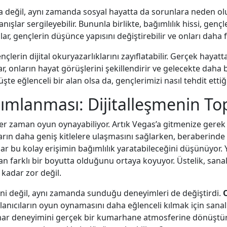
a değil, aynı zamanda sosyal hayatta da sorunlara neden olu
ışlar sergileyebilir. Bununla birlikte, bağımlılık hissi, gen
lar, gençlerin düşünce yapısını değiştirebilir ve onları daha
rin dijital okuryazarlıklarını zayıflatabilir. Gerçek hayatta
, onların hayat görüşlerini şekillendirir ve gelecekte daha
şte eğlenceli bir alan olsa da, gençlerimizi nasıl tehdit etti
mlanması: Dijitalleşmenin To
er zaman oyun oynayabiliyor. Artık Vegas’a gitmenize gerek 
rın daha geniş kitlelere ulaşmasını sağlarken, beraberinde b
ar bu kolay erişimin bağımlılık yaratabileceğini düşünüyor. Y
dan farklı bir boyutta olduğunu ortaya koyuyor. Üstelik, san
kadar zor değil.
iğini değil, aynı zamanda sunduğu deneyimleri de değiştirdi.
llanıcıların oyun oynamasını daha eğlenceli kılmak için sanal g
 kumar deneyimini gerçek bir kumarhane atmosferine dönüştü