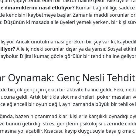
lam yapıyı tehdit eden bir faktör haline geldi. Aile üyeleri 
e dinamiklerini nasıl etkiliyor?
Kumar bağımlılığı, sadece b
le kendisini kaybetmeye başlar. Zamanla maddi sorunlar orta
: Düşünün ki masada aile üyeleri yemek yerken, bir kişi sür
lışıyor. Ancak unutulmaması gereken bir şey var ki, kaybedil
iliyor?
Aile içindeki sorunlar, dışarıya da yansır. Sosyal etkinlik
 kaybolur. Dijital kumar, gözle görülür bir tehdit haline geliyo
 Oynamak: Genç Nesli Tehdit
irçok genç için çekici bir aktivite haline geldi. Peki, ne
na geldi. Artık bir tıkla slot makineleri, poker masaları v
ce eğlenceli bir oyun değil, aynı zamanda büyük bir tehlike h
ında, bazen hiç tanımadıkları kişilerle karşılıklı oynadığı 
 bunun getirdiği stres, gençlerin psikolojisi üzerinde ciddi 
masına yol açabilir. Kısacası, kayıp duygusuyla başa çıkmak, b