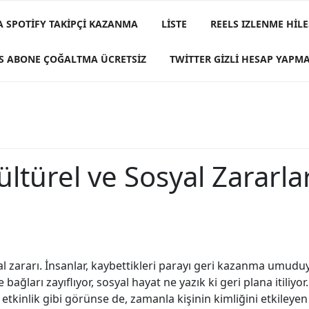
A SPOTIFY TAKIPÇI KAZANMA
LISTE
REELS IZLENME HILE
S ABONE ÇOĞALTMA ÜCRETSIZ
TWITTER GIZLI HESAP YAPM
ültürel ve Sosyal Zararla
syal zararı. İnsanlar, kaybettikleri parayı geri kazanma umud
 bağları zayıflıyor, sosyal hayat ne yazık ki geri plana itili
tkinlik gibi görünse de, zamanla kişinin kimliğini etkileyen 