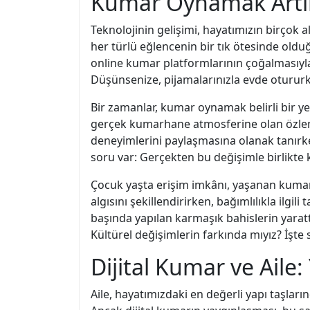
Kumar Oynamak Artık 
Teknolojinin gelişimi, hayatımızın birçok a
her türlü eğlencenin bir tık ötesinde oldu
online kumar platformlarının çoğalmasıyla 
Düşünsenize, pijamalarınızla evde otururk
Bir zamanlar, kumar oynamak belirli bir ye
gerçek kumarhane atmosferine olan özlemi
deneyimlerini paylaşmasına olanak tanırke
soru var: Gerçekten bu değişimle birlikte k
Çocuk yaşta erişim imkânı, yaşanan kumar b
algısını şekillendirirken, bağımlılıkla ilgi
başında yapılan karmaşık bahislerin yarattı
Kültürel değişimlerin farkında mıyız? İşte
Dijital Kumar ve Aile
Aile, hayatımızdaki en değerli yapı taşları