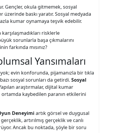
r. Gençler, okula gitmemek, sosyal
çler üzerinde baskı yaratır. Sosyal medyada
 fazla kumar oynamaya teşvik edebilir.
 karşılaşmadıkları risklerle
 büyük sorunlarla başa çıkmalarını
ğinin farkında mısınız?
plumsal Yansımaları
yok; evin konforunda, pijamanızla bir tıkla
azı sosyal sorunları da getirdi.
Sosyal
apılan araştırmalar, dijital kumar
al ortamda kaybedilen paranın etkilerini
Oyun Deneyimi
artık görsel ve duygusal
erçeklik, artırılmış gerçeklik ve canlı
rüyor. Ancak bu noktada, şöyle bir soru