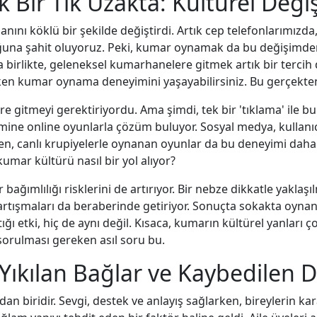
Bir Tık Uzakta: Kültürel Deği
lanını köklü bir şekilde değiştirdi. Artık cep telefonlarımızda
ğuna şahit oluyoruz. Peki, kumar oynamak da bu değişimden n
birlikte, geleneksel kumarhanelere gitmek artık bir tercih de
en kumar oynama deneyimini yaşayabilirsiniz. Bu gerçekten ş
re gitmeyi gerektiriyordu. Ama şimdi, tek bir 'tıklama' ile b
ne online oyunlarla çözüm buluyor. Sosyal medya, kullanıcı
n, canlı krupiyelerle oynanan oyunlar da bu deneyimi daha e
umar kültürü nasıl bir yol alıyor?
ağımlılığı risklerini de artırıyor. Bir nebze dikkatle yakla
li tartışmaları da beraberinde getiriyor. Sonuçta sokakta oynan
ğı etki, hiç de aynı değil. Kısaca, kumarın kültürel yanları 
 sorulması gereken asıl soru bu.
: Yıkılan Bağlar ve Kaybedilen 
ndan biridir. Sevgi, destek ve anlayış sağlarken, bireylerin k