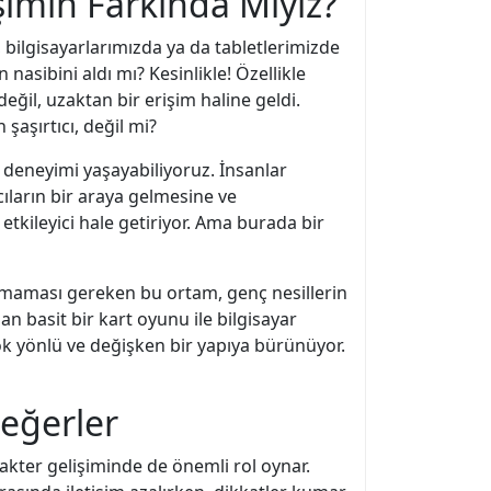
şimin Farkında Mıyız?
, bilgisayarlarımızda ya da tabletlerimizde
asibini aldı mı? Kesinlikle! Özellikle
ğil, uzaktan bir erişim haline geldi.
aşırtıcı, değil mi?
u deneyimi yaşayabiliyoruz. İnsanlar
ların bir araya gelmesine ve
tkileyici hale getiriyor. Ama burada bir
şılmaması gereken bu ortam, genç nesillerin
an basit bir kart oyunu ile bilgisayar
çok yönlü ve değişken bir yapıya bürünüyor.
Değerler
arakter gelişiminde de önemli rol oynar.