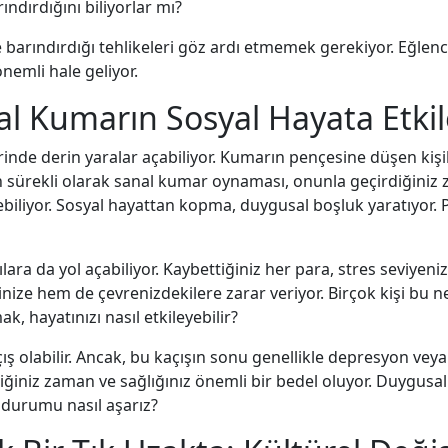
ındırdığını biliyorlar mı?
 barındırdığı tehlikeleri göz ardı etmemek gerekiyor. Eğlence
emli hale geliyor.
tal Kumarın Sosyal Hayata Etkil
rinde derin yaralar açabiliyor. Kumarın pençesine düşen kişile
ın sürekli olarak sanal kumar oynaması, onunla geçirdiğiniz z
lebiliyor. Sosyal hayattan kopma, duygusal boşluk yaratıyor. Pe
lara da yol açabiliyor. Kaybettiğiniz her para, stres seviyenizi
ize hem de çevrenizdekilere zarar veriyor. Birçok kişi bu ne
k, hayatınızı nasıl etkileyebilir?
çış olabilir. Ancak, bu kaçışın sonu genellikle depresyon veya
tiğiniz zaman ve sağlığınız önemli bir bedel oluyor. Duygusa
u durumu nasıl aşarız?