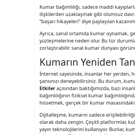
Kumar bağımlılığı, sadece maddi kayıplarl
ilişkilerden uzaklaşmak gibi olumsuz davran
“başarı hikayeleri” diye paylaşılan kazanım
Ayrıca, sanal ortamda kumar oynamak, gençle
yüzleşmelerine neden olur. Bu tür durumlar
zorlaştırabilir. sanal kumar dünyası görünü
Kumarın Yeniden Tanı
İnternet sayesinde, insanlar her yerden, h
şansınızı deneyebilirsiniz. Bu durum, kuma
Etkiler
açısından baktığımızda, bazı insanl
bağımlılığının fiziksel kumar bağımlılığın
hissetmek, gerçek bir kumar masasındaki 
Dijitalleşme, kumarın sadece erişilebilirl
olarak daha zengin. Çeşitli platformlar, ku
yayın teknolojilerini kullanıyor. Bunlar,