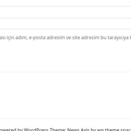
ı için adım, e-posta adresim ve site adresim bu tarayıcıya 
owered by WordPress
Theme: News Axis by
wp theme spac