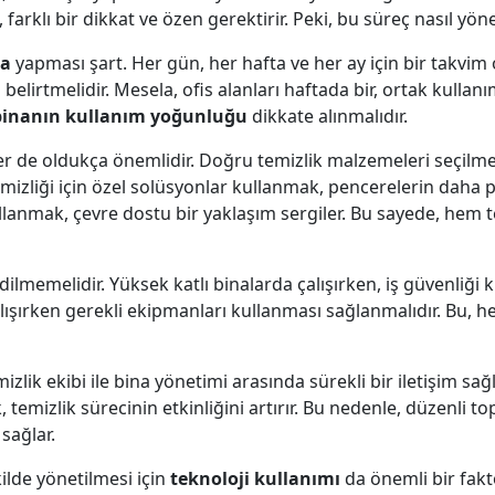
 farklı bir dikkat ve özen gerektirir. Peki, bu süreç nasıl yöne
ma
yapması şart. Her gün, her hafta ve her ay için bir takvim 
elirtmelidir. Mesela, ofis alanları haftada bir, ortak kullanı
binanın kullanım yoğunluğu
dikkate alınmalıdır.
er de oldukça önemlidir. Doğru temizlik malzemeleri seçilm
emizliği için özel solüsyonlar kullanmak, pencerelerin daha p
llanmak, çevre dostu bir yaklaşım sergiler. Bu sayede, hem 
ilmemelidir. Yüksek katlı binalarda çalışırken, iş güvenliği ku
lışırken gerekli ekipmanları kullanması sağlanmalıdır. Bu, he
mizlik ekibi ile bina yönetimi arasında sürekli bir iletişim s
temizlik sürecinin etkinliğini artırır. Bu nedenle, düzenli t
 sağlar.
kilde yönetilmesi için
teknoloji kullanımı
da önemli bir faktö