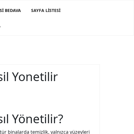
SI BEDAVA
SAYFA LISTESI
A
l Yonetilir
l Yönetilir?
tür binalarda temizlik, yalnızca yüzeyleri