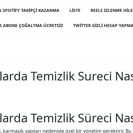
A SPOTIFY TAKIPÇI KAZANMA
LISTE
REELS IZLENME HILE
S ABONE ÇOĞALTMA ÜCRETSIZ
TWITTER GIZLI HESAP YAPM
larda Temizlik Sureci Nasi
larda Temizlik Süreci Nası
i
, karmaşık yapıları nedeniyle özel bir yönetim gerektirir. Bu 