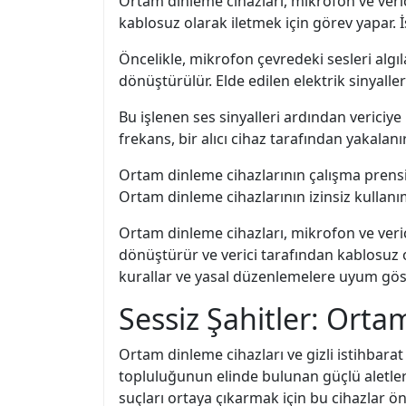
Ortam dinleme cihazları, mikrofon ve verici 
kablosuz olarak iletmek için görev yapar. İ
Öncelikle, mikrofon çevredeki sesleri algı
dönüştürülür. Elde edilen elektrik sinyalleri
Bu işlenen ses sinyalleri ardından vericiye 
frekans, bir alıcı cihaz tarafından yakalanı
Ortam dinleme cihazlarının çalışma prensib
Ortam dinleme cihazlarının izinsiz kullanımı
Ortam dinleme cihazları, mikrofon ve verici 
dönüştürür ve verici tarafından kablosuz olar
kurallar ve yasal düzenlemelere uyum göst
Sessiz Şahitler: Ortam
Ortam dinleme cihazları ve gizli istihbarat t
topluluğunun elinde bulunan güçlü aletlerdi
suçları ortaya çıkarmak için bu cihazlar ö