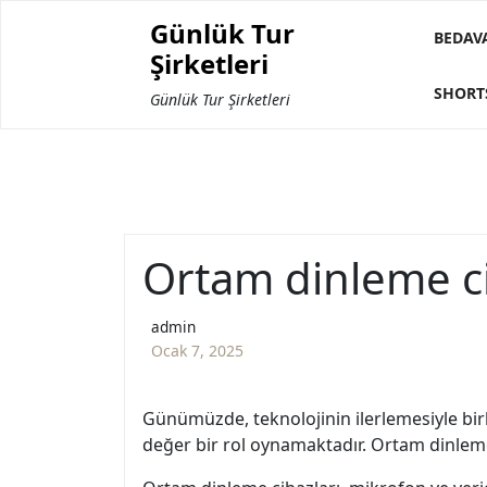
Skip
Günlük Tur
to
BEDAV
Şirketleri
content
SHORT
Günlük Tur Şirketleri
Ortam dinleme cih
admin
Ocak 7, 2025
Günümüzde, teknolojinin ilerlemesiyle bir
değer bir rol oynamaktadır. Ortam dinleme cih