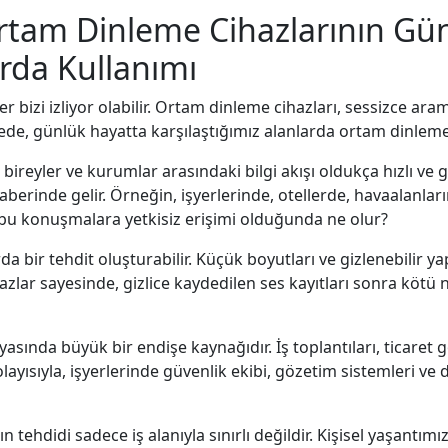
rtam Dinleme Cihazlarının Gü
arda Kullanımı
r bizi izliyor olabilir. Ortam dinleme cihazları, sessizce ar
alede, günlük hayatta karşılaştığımız alanlarda ortam dinleme
ireyler ve kurumlar arasındaki bilgi akışı oldukça hızlı ve g
eraberinde gelir. Örneğin, işyerlerinde, otellerde, havaalanl
u konuşmalara yetkisiz erişimi olduğunda ne olur?
 bir tehdit oluşturabilir. Küçük boyutları ve gizlenebilir ya
cihazlar sayesinde, gizlice kaydedilen ses kayıtları sonra kötü 
nyasında büyük bir endişe kaynağıdır. İş toplantıları, ticaret
layısıyla, işyerlerinde güvenlik ekibi, gözetim sistemleri ve
 tehdidi sadece iş alanıyla sınırlı değildir. Kişisel yaşantımız