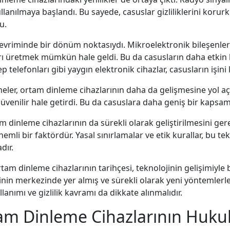
 kullanılmaya başlandı. Bu sayede, casuslar gizliliklerini kor
u.
 evriminde bir dönüm noktasıydı. Mikroelektronik bileşenler
ı üretmek mümkün hale geldi. Bu da casusların daha etkin bi
p telefonları gibi yaygın elektronik cihazlar, casusların işini 
meler, ortam dinleme cihazlarının daha da gelişmesine yol açt
 güvenilir hale getirdi. Bu da casuslara daha geniş bir kapsa
dinleme cihazlarının da sürekli olarak geliştirilmesini gerek
emli bir faktördür. Yasal sınırlamalar ve etik kurallar, bu te
dır.
am dinleme cihazlarının tarihçesi, teknolojinin gelişimiyle bi
rinin merkezinde yer almış ve sürekli olarak yeni yöntemlerl
ullanımı ve gizlilik kavramı da dikkate alınmalıdır.
am Dinleme Cihazlarının Hukuki