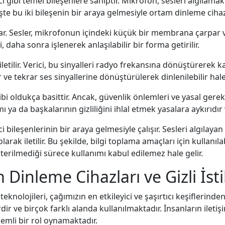
gibi temel bileşenlere sahiptir. Mikrofon, sesleri algılamak iç
şte bu iki bileşenin bir araya gelmesiyle ortam dinleme cihazı 
lar. Sesler, mikrofonun içindeki küçük bir membrana çarpar ve
, daha sonra işlenerek anlaşılabilir bir forma getirilir.
iletilir. Verici, bu sinyalleri radyo frekansına dönüştürerek 
r ve tekrar ses sinyallerine dönüştürülerek dinlenilebilir hale 
i oldukça basittir. Ancak, güvenlik önlemleri ve yasal gerek
 ya da başkalarının gizliliğini ihlal etmek yasalara aykırıdır v
bileşenlerinin bir araya gelmesiyle çalışır. Sesleri algılayan
ak iletilir. Bu şekilde, bilgi toplama amaçları için kullanılab
erilmediği sürece kullanımı kabul edilemez hale gelir.
 Dinleme Cihazları ve Gizli İst
eknolojileri, çağımızın en etkileyici ve şaşırtıcı keşiflerinden 
r ve birçok farklı alanda kullanılmaktadır. İnsanların ileti
nemli bir rol oynamaktadır.