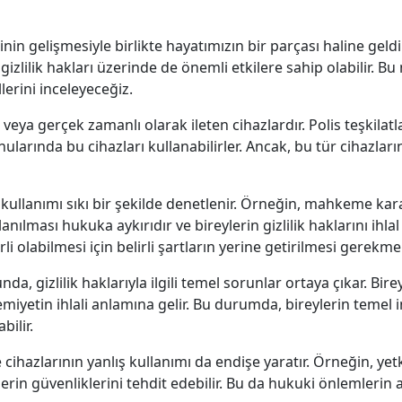
n gelişmesiyle birlikte hayatımızın bir parçası haline geldi.
n gizlilik hakları üzerinde de önemli etkilere sahip olabilir.
lerini inceleyeceğiz.
eya gerçek zamanlı olarak ileten cihazlardır. Polis teşkilatla
rında bu cihazları kullanabilirler. Ancak, bu tür cihazların ku
n kullanımı sıkı bir şekilde denetlenir. Örneğin, mahkeme 
ılması hukuka aykırıdır ve bireylerin gizlilik haklarını ihlal 
 olabilmesi için belirli şartların yerine getirilmesi gerekme
, gizlilik haklarıyla ilgili temel sorunlar ortaya çıkar. Bir
miyetin ihlali anlamına gelir. Bu durumda, bireylerin temel i
bilir.
e cihazlarının yanlış kullanımı da endişe yaratır. Örneğin, yet
erin güvenliklerini tehdit edebilir. Bu da hukuki önlemlerin a