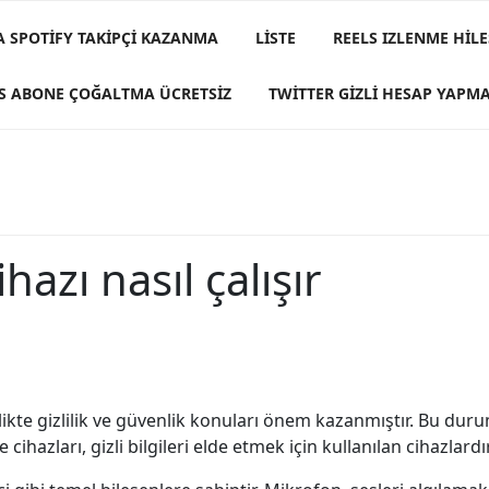
A SPOTIFY TAKIPÇI KAZANMA
LISTE
REELS IZLENME HILE
S ABONE ÇOĞALTMA ÜCRETSIZ
TWITTER GIZLI HESAP YAPM
azı nasıl çalışır
likte gizlilik ve güvenlik konuları önem kazanmıştır. Bu dur
azları, gizli bilgileri elde etmek için kullanılan cihazlardır.