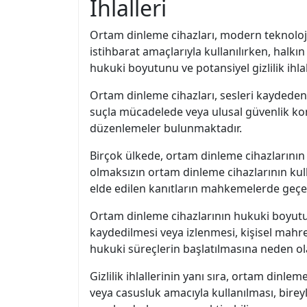
İhlalleri
Ortam dinleme cihazları, modern teknolojini
istihbarat amaçlarıyla kullanılırken, halkı
hukuki boyutunu ve potansiyel gizlilik ihlal
Ortam dinleme cihazları, sesleri kaydeden v
suçla mücadelede veya ulusal güvenlik konula
düzenlemeler bulunmaktadır.
Birçok ülkede, ortam dinleme cihazlarını
olmaksızın ortam dinleme cihazlarının kullan
elde edilen kanıtların mahkemelerde geçerli
Ortam dinleme cihazlarının hukuki boyutunda
kaydedilmesi veya izlenmesi, kişisel mahre
hukuki süreçlerin başlatılmasına neden ola
Gizlilik ihlallerinin yanı sıra, ortam dinlem
veya casusluk amacıyla kullanılması, bireyl