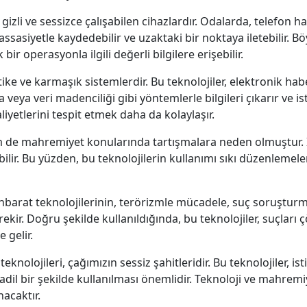
gizli ve sessizce çalışabilen cihazlardır. Odalarda, telefon h
hassasiyetle kaydedebilir ve uzaktaki bir noktaya iletebilir. B
bir operasyonla ilgili değerli bilgilere erişebilir.
istike ve karmaşık sistemlerdir. Bu teknolojiler, elektronik h
 veya veri madenciliği gibi yöntemlerle bilgileri çıkarır ve is
iyetlerini tespit etmek daha da kolaylaşır.
m de mahremiyet konularında tartışmalara neden olmuştur. İn
ilir. Bu yüzden, bu teknolojilerin kullanımı sıkı düzenlemele
ihbarat teknolojilerinin, terörizmle mücadele, suç soruşturm
r. Doğru şekilde kullanıldığında, bu teknolojiler, suçları 
 gelir.
teknolojileri, çağımızın sessiz şahitleridir. Bu teknolojiler, i
dil bir şekilde kullanılması önemlidir. Teknoloji ve mahre
acaktır.