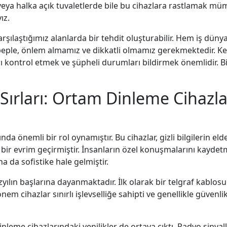
veya halka açık tuvaletlerde bile bu cihazlara rastlamak mümk
ız.
şılaştığımız alanlarda bir tehdit oluşturabilir. Hem iş dünya
beple, önlem almamız ve dikkatli olmamız gerekmektedir. Ken
ı kontrol etmek ve şüpheli durumları bildirmek önemlidir. B
ırları: Ortam Dinleme Cihazlar
a önemli bir rol oynamıştır. Bu cihazlar, gizli bilgilerin eld
bir evrim geçirmiştir. İnsanların özel konuşmalarını kaydet
ha da sofistike hale gelmiştir.
zyılın başlarına dayanmaktadır. İlk olarak bir telgraf kablos
em cihazlar sınırlı işlevselliğe sahipti ve genellikle güvenlik
dinleme cihazlarındaki yenilikler de ortaya çıktı. Radyo sinya