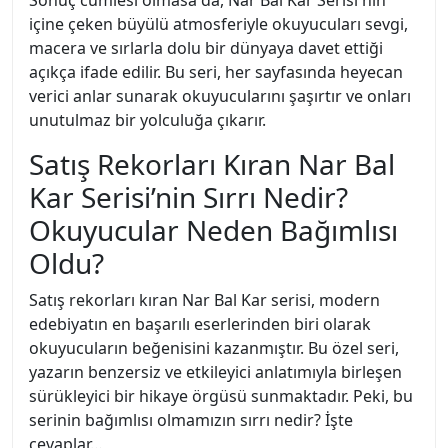
Sonuç cümlesi olmasa da, Nar Bal Kar Serisi'nin
içine çeken büyülü atmosferiyle okuyucuları sevgi,
macera ve sırlarla dolu bir dünyaya davet ettiği
açıkça ifade edilir. Bu seri, her sayfasında heyecan
verici anlar sunarak okuyucularını şaşırtır ve onları
unutulmaz bir yolculuğa çıkarır.
Satış Rekorları Kıran Nar Bal
Kar Serisi’nin Sırrı Nedir?
Okuyucular Neden Bağımlısı
Oldu?
Satış rekorları kıran Nar Bal Kar serisi, modern
edebiyatın en başarılı eserlerinden biri olarak
okuyucuların beğenisini kazanmıştır. Bu özel seri,
yazarın benzersiz ve etkileyici anlatımıyla birleşen
sürükleyici bir hikaye örgüsü sunmaktadır. Peki, bu
serinin bağımlısı olmamızın sırrı nedir? İşte
cevaplar…