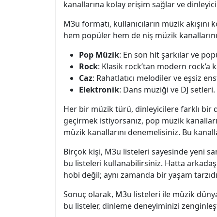
kanallarına kolay erişim sağlar ve dinleyic
M3u formatı, kullanıcıların müzik akışını ko
hem popüler hem de niş müzik kanallarını 
Pop Müzik
: En son hit şarkılar ve pop
Rock
: Klasik rock’tan modern rock’a k
Caz
: Rahatlatıcı melodiler ve eşsiz e
Elektronik
: Dans müziği ve DJ setleri.
Her bir müzik türü, dinleyicilere farklı bir
geçirmek istiyorsanız, pop müzik kanalları
müzik kanallarını denemelisiniz. Bu kanallar
Birçok kişi, M3u listeleri sayesinde yeni sa
bu listeleri kullanabilirsiniz. Hatta arkad
hobi değil; aynı zamanda bir yaşam tarzıdı
Sonuç olarak, M3u listeleri ile müzik dünya
bu listeler, dinleme deneyiminizi zenginle