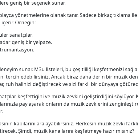
ilere geniş bir seçenek sunar.
layca yönetmelerine olanak tanır. Sadece birkaç tıklama ile is
içerir. Örneğin:
üler sanatçılar.
adar geniş bir yelpaze.
nstrümantasyon.
 deneyim sunar. M3u listeleri, bu çeşitliliği keşfetmenizi sağl
nı tercih edebilirsiniz. Ancak biraz daha derin bir müzik den
, ruh halinizi değiştirecek ve sizi farklı bir dünyaya götürec
natçılar keşfettiğini ve müzik zevkini geliştirdiğini söylüyor. 
aşlarınızla paylaşarak onların da müzik zevklerini zenginleşti
r.
sının kapılarını aralayabilirsiniz. Herkesin müzik zevki far
ştirecek. Şimdi, müzik kanallarını keşfetmeye hazır mısınız?