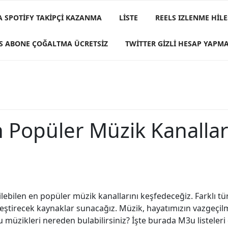
A SPOTIFY TAKIPÇI KAZANMA
LISTE
REELS IZLENME HILE
S ABONE ÇOĞALTMA ÜCRETSIZ
TWITTER GIZLI HESAP YAPM
n Popüler Müzik Kanallar
ilebilen en popüler müzik kanallarını keşfedeceğiz. Farklı tü
eştirecek kaynaklar sunacağız. Müzik, hayatımızın vazgeçilm
 müzikleri nereden bulabilirsiniz? İşte burada M3u listeleri de