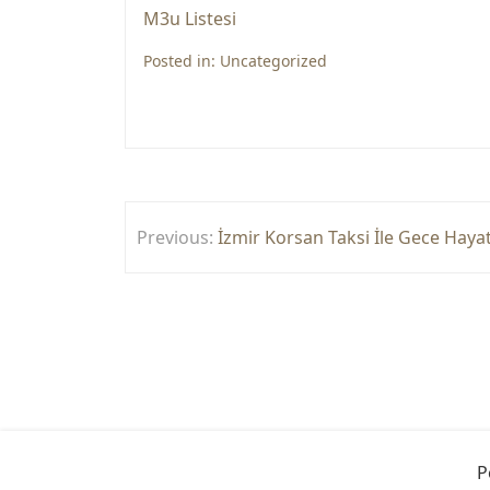
M3u Listesi
Posted in:
Uncategorized
Yazı
Previous:
İzmir Korsan Taksi İle Gece Haya
gezinmesi
P