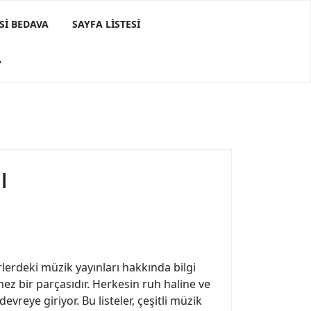
SI BEDAVA
SAYFA LISTESI
A
ı
rlerdeki müzik yayınları hakkında bilgi
ez bir parçasıdır. Herkesin ruh haline ve
vreye giriyor. Bu listeler, çeşitli müzik