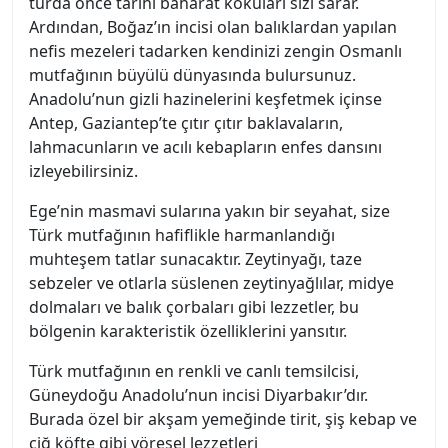
turda önce tarihi baharat kokuları sizi sarar.
Ardından, Boğaz’ın incisi olan balıklardan yapılan
nefis mezeleri tadarken kendinizi zengin Osmanlı
mutfağının büyülü dünyasında bulursunuz.
Anadolu’nun gizli hazinelerini keşfetmek içinse
Antep, Gaziantep’te çıtır çıtır baklavaların,
lahmacunların ve acılı kebapların enfes dansını
izleyebilirsiniz.
Ege’nin masmavi sularına yakın bir seyahat, size
Türk mutfağının hafiflikle harmanlandığı
muhteşem tatlar sunacaktır. Zeytinyağı, taze
sebzeler ve otlarla süslenen zeytinyağlılar, midye
dolmaları ve balık çorbaları gibi lezzetler, bu
bölgenin karakteristik özelliklerini yansıtır.
Türk mutfağının en renkli ve canlı temsilcisi,
Güneydoğu Anadolu’nun incisi Diyarbakır’dır.
Burada özel bir akşam yemeğinde tirit, şiş kebap ve
çiğ köfte gibi yöresel lezzetleri