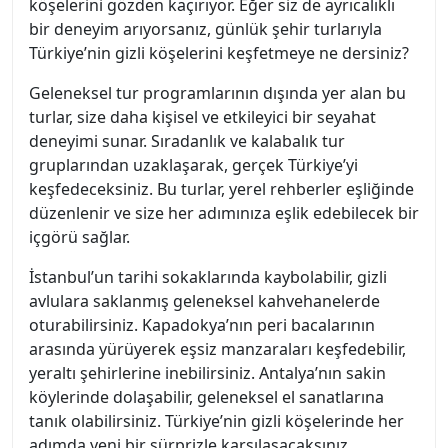
köşelerini gözden kaçırıyor. Eğer siz de ayrıcalıklı
bir deneyim arıyorsanız, günlük şehir turlarıyla
Türkiye’nin gizli köşelerini keşfetmeye ne dersiniz?
Geleneksel tur programlarının dışında yer alan bu
turlar, size daha kişisel ve etkileyici bir seyahat
deneyimi sunar. Sıradanlık ve kalabalık tur
gruplarından uzaklaşarak, gerçek Türkiye’yi
keşfedeceksiniz. Bu turlar, yerel rehberler eşliğinde
düzenlenir ve size her adımınıza eşlik edebilecek bir
içgörü sağlar.
İstanbul’un tarihi sokaklarında kaybolabilir, gizli
avlulara saklanmış geleneksel kahvehanelerde
oturabilirsiniz. Kapadokya’nın peri bacalarının
arasında yürüyerek eşsiz manzaraları keşfedebilir,
yeraltı şehirlerine inebilirsiniz. Antalya’nın sakin
köylerinde dolaşabilir, geleneksel el sanatlarına
tanık olabilirsiniz. Türkiye’nin gizli köşelerinde her
adımda yeni bir sürprizle karşılaşacaksınız.