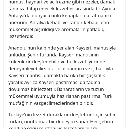
humus, haydari ve acılı ezme gibi mezeler, damak
tadınıza hitap edecek lezzetler arasındadır. Ayrıca
Antalya’da dünyaca ünlü kebapları da tatmanızı
öneririm. Antalya kebabı ve Tandır kebabı, etin
mükemmel pişirildiği ve aromaların patladığı
lezzetlerdir.
Anadolu’nun kalbinde yer alan Kayseri, mantısıyla
ünlüdür. Şehir turunda Kayseri mantısının
kökenlerini keşfedebilir ve bu lezzeti yerinde
deneyimleyebilirsiniz. İnce hamuru ve iç harcıyla
Kayseri mantısı, damakta harika bir şaşkınlık
yaratır. Ayrıca Kayseri pastırması da tadına
doyulmaz bir lezzettir. Baharatların ve tuzun
mükemmel uyumuyla hazırlanan pastırma, Türk
mutfağının vazgeçilmezlerinden biridir.
Türkiye’nin lezzet duraklarını keşfetmek için şehir
turları, unutulmaz bir deneyim sunar. Her şehrin
kendine özgü mutfağı ve lezzetleriyle sizi