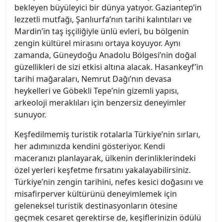
bekleyen büyüleyici bir dünya yatıyor. Gaziantep’in
lezzetli mutfağı, Şanlıurfa’nın tarihi kalıntıları ve
Mardin’in taş işçiliğiyle ünlü evleri, bu bölgenin
zengin kültürel mirasını ortaya koyuyor. Aynı
zamanda, Güneydoğu Anadolu Bölgesi’nin doğal
güzellikleri de sizi etkisi altına alacak. Hasankeyf’in
tarihi mağaraları, Nemrut Dağı’nın devasa
heykelleri ve Göbekli Tepe’nin gizemli yapısı,
arkeoloji meraklıları için benzersiz deneyimler
sunuyor.
Keşfedilmemiş turistik rotalarla Türkiye’nin sırları,
her adımınızda kendini gösteriyor. Kendi
maceranızı planlayarak, ülkenin derinliklerindeki
özel yerleri keşfetme fırsatını yakalayabilirsiniz.
Türkiye’nin zengin tarihini, nefes kesici doğasını ve
misafirperver kültürünü deneyimlemek için
geleneksel turistik destinasyonların ötesine
geçmek cesaret gerektirse de, keşiflerinizin ödülü