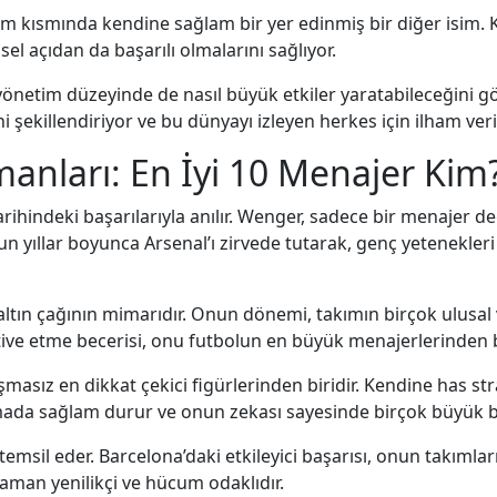
im kısmında kendine sağlam bir yer edinmiş bir diğer isim. K
el açıdan da başarılı olmalarını sağlıyor.
yönetim düzeyinde de nasıl büyük etkiler yaratabileceğini g
ini şekillendiriyor ve bu dünyayı izleyen herkes için ilham ver
manları: En İyi 10 Menajer Kim
rihindeki başarılarıyla anılır. Wenger, sadece bir menajer d
 Uzun yıllar boyunca Arsenal’ı zirvede tutarak, genç yetenekl
altın çağının mimarıdır. Onun dönemi, takımın birçok ulusal 
otive etme becerisi, onu futbolun en büyük menajerlerinden bi
masız en dikkat çekici figürlerinden biridir. Kendine has strate
ada sağlam durur ve onun zekası sayesinde birçok büyük ba
msil eder. Barcelona’daki etkileyici başarısı, onun takımlar
zaman yenilikçi ve hücum odaklıdır.