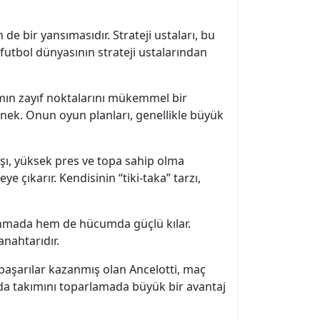
de bir yansımasıdır. Strateji ustaları, bu
 futbol dünyasının strateji ustalarından
kımın zayıf noktalarını mükemmel bir
nek. Onun oyun planları, genellikle büyük
yışı, yüksek pres ve topa sahip olma
 çıkarır. Kendisinin “tiki-taka” tarzı,
vunmada hem de hücumda güçlü kılar.
anahtarıdır.
e başarılar kazanmış olan Ancelotti, maç
rında takımını toparlamada büyük bir avantaj