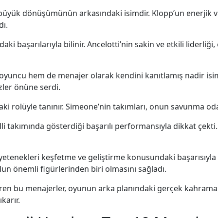
i büyük dönüşümünün arkasındaki isimdir. Klopp’un enerjik v
dı.
daki başarılarıyla bilinir. Ancelotti’nin sakin ve etkili lider
yuncu hem de menajer olarak kendini kanıtlamış nadir isimle
özler önüne serdi.
aki rolüyle tanınır. Simeone’nin takımları, onun savunma odakl
lli takımında gösterdiği başarılı performansıyla dikkat çekti
yetenekleri keşfetme ve geliştirme konusundaki başarısıyla 
n önemli figürlerinden biri olmasını sağladı.
diren bu menajerler, oyunun arka planındaki gerçek kahramanla
karır.