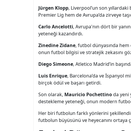
Jürgen Klopp
, Liverpool’un son yıllardak
Premier Lig hem de Avrupa’da zirveye taşı
Carlo Ancelotti
, Avrupa'nın dört bir yanın
yeteneği kazandırdı.
Zinedine Zidane
, futbol dünyasında hem o
onun futbol bilgisi ve stratejik zekasını g
Diego Simeone
, Atletico Madrid’in başınd
Luis Enrique
, Barcelona’da ve İspanyol mi
birçok ödül ve başarı getirdi.
Son olarak,
Mauricio Pochettino
da yeni 
destekleme yeteneği, onun modern futbolu
Her biri futbolun farklı yönlerini şekillen
futbolun büyüsünü ve heyecanını ortaya çı