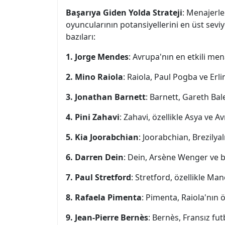
Başarıya Giden Yolda Strateji
: Menajerle
oyuncularının potansiyellerini en üst seviy
bazıları:
1. Jorge Mendes
: Avrupa'nın en etkili men
2. Mino Raiola
: Raiola, Paul Pogba ve Erli
3. Jonathan Barnett
: Barnett, Gareth Bal
4. Pini Zahavi
: Zahavi, özellikle Asya ve A
5. Kia Joorabchian
: Joorabchian, Brezilyal
6. Darren Dein
: Dein, Arsène Wenger ve b
7. Paul Stretford
: Stretford, özellikle Man
8. Rafaela Pimenta
: Pimenta, Raiola'nın 
9. Jean-Pierre Bernès
: Bernès, Fransız fu