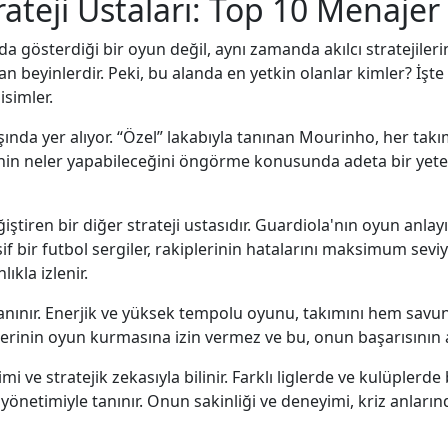
ateji Ustaları: Top 10 Menajer
 gösterdiği bir oyun değil, aynı zamanda akılcı stratejilerin 
 beyinlerdir. Peki, bu alanda en yetkin olanlar kimler? İşte
isimler.
aşında yer alıyor. “Özel” lakabıyla tanınan Mourinho, her ta
rinin neler yapabileceğini öngörme konusunda adeta bir yete
iştiren bir diğer strateji ustasıdır. Guardiola'nın oyun anla
 bir futbol sergiler, rakiplerinin hatalarını maksimum seviyeye
ıkla izlenir.
a tanınır. Enerjik ve yüksek tempolu oyunu, takımını hem sa
lerinin oyun kurmasına izin vermez ve bu, onun başarısının 
i ve stratejik zekasıyla bilinir. Farklı liglerde ve kulüplerd
cu yönetimiyle tanınır. Onun sakinliği ve deneyimi, kriz anla