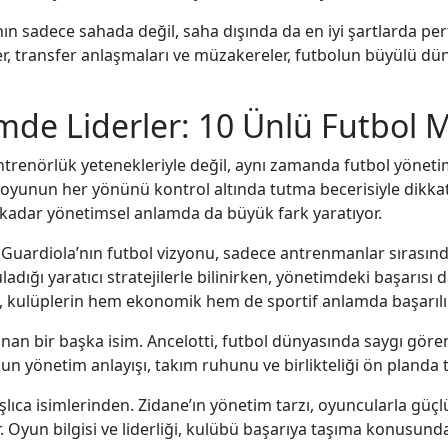
ının sadece sahada değil, saha dışında da en iyi şartlarda p
iler, transfer anlaşmaları ve müzakereler, futbolun büyülü d
mde Liderler: 10 Ünlü Futbol 
ntrenörlük yetenekleriyle değil, aynı zamanda futbol yönetimi
unun her yönünü kontrol altında tutma becerisiyle dikkat çek
u kadar yönetimsel anlamda da büyük fark yaratıyor.
. Guardiola’nın futbol vizyonu, sadece antrenmanlar sırasında
ladığı yaratıcı stratejilerle bilinirken, yönetimdeki başarısı
k, kulüplerin hem ekonomik hem de sportif anlamda başarılı 
ınan bir başka isim. Ancelotti, futbol dünyasında saygı gören
 Onun yönetim anlayışı, takım ruhunu ve birlikteliği ön planda 
şlıca isimlerinden. Zidane’ın yönetim tarzı, oyuncularla güç
Oyun bilgisi ve liderliği, kulübü başarıya taşıma konusunda 