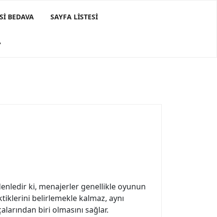
SI BEDAVA
SAYFA LISTESI
A
enledir ki, menajerler genellikle oyunun
tiklerini belirlemekle kalmaz, aynı
alarından biri olmasını sağlar.