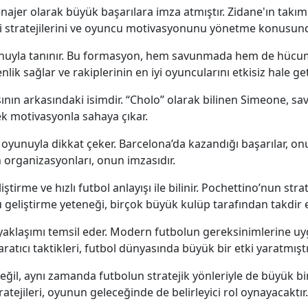
jer olarak büyük başarılara imza atmıştır. Zidane'ın takıml
içi stratejilerini ve oyuncu motivasyonunu yönetme konusun
yonuyla tanınır. Bu formasyon, hem savunmada hem de hücumd
k sağlar ve rakiplerinin en iyi oyuncularını etkisiz hale geti
ısının arkasındaki isimdir. “Cholo” olarak bilinen Simeone, s
ek motivasyonla sahaya çıkar.
s oyunuyla dikkat çeker. Barcelona’da kazandığı başarılar, onu
n organizasyonları, onun imzasıdır.
ştirme ve hızlı futbol anlayışı ile bilinir. Pochettino’nun strat
geliştirme yeteneği, birçok büyük kulüp tarafından takdir ed
r yaklaşımı temsil eder. Modern futbolun gereksinimlerine uyg
atıcı taktikleri, futbol dünyasında büyük bir etki yaratmıştı
ğil, aynı zamanda futbolun stratejik yönleriyle de büyük bir
atejileri, oyunun geleceğinde de belirleyici rol oynayacaktır.