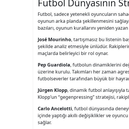
Futbol Dünyasının Str
Futbol, sadece yetenekli oyuncuların sahada
oyunun arka planda şekillenmesini sağlayan
bazıları, oyunun kurallarını yeniden yazan 
José Mourinho
, tartışmasız bu listenin b
şekilde analiz etmesiyle ünlüdür. Rakiple
maçlarda belirleyici bir rol oynar.
Pep Guardiola
, futbolun dinamiklerini değ
üzerine kurulu. Takımları her zaman agresif
futbolseverler tarafından büyük bir hayranl
Jürgen Klopp
, dinamik futbol anlayışıyl
Klopp’un “gegenpressing” stratejisi, rakip
Carlo Ancelotti
, futbol dünyasında deneyim
içinde yaptığı akıllı değişiklikler ve oyun
sağlar.