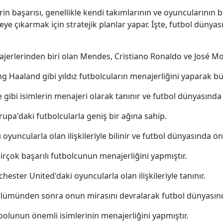
rin başarısı, genellikle kendi takımlarının ve oyuncularının ba
eye çıkarmak için stratejik planlar yapar. İşte, futbol dünya
ajerlerinden biri olan Mendes, Cristiano Ronaldo ve José Mour
ng Haaland gibi yıldız futbolcuların menajerliğini yaparak büy
e gibi isimlerin menajeri olarak tanınır ve futbol dünyasında 
vrupa'daki futbolcularla geniş bir ağına sahip.
ı oyuncularla olan ilişkileriyle bilinir ve futbol dünyasında ön
irçok başarılı futbolcunun menajerliğini yapmıştır.
chester United'daki oyuncularla olan ilişkileriyle tanınır.
ölümünden sonra onun mirasını devralarak futbol dünyasında e
tbolunun önemli isimlerinin menajerliğini yapmıştır.