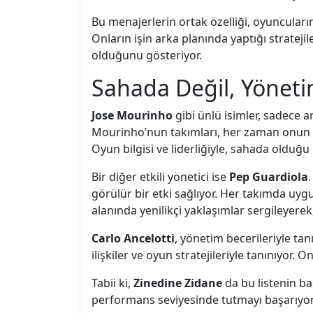
Bu menajerlerin ortak özelliği, oyuncular
Onların işin arka planında yaptığı stratej
olduğunu gösteriyor.
Sahada Değil, Yöneti
Jose Mourinho
gibi ünlü isimler, sadece a
Mourinho’nun takımları, her zaman onun oy
Oyun bilgisi ve liderliğiyle, sahada olduğ
Bir diğer etkili yönetici ise
Pep Guardiola
görülür bir etki sağlıyor. Her takımda uygu
alanında yenilikçi yaklaşımlar sergileyere
Carlo Ancelotti
, yönetim becerileriyle tan
ilişkiler ve oyun stratejileriyle tanınıyor.
Tabii ki,
Zinedine Zidane
da bu listenin ba
performans seviyesinde tutmayı başarıyor. 