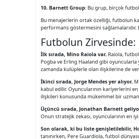
10. Barnett Group
: Bu grup, birçok futb
Bu menajerlerin ortak özelliği, futbolun k
performans göstermesini sağlamalarıdır. Her
Futbolun Zirvesinde: 
İlk sırada, Mino Raiola var.
Raiola, futbol
Pogba ve Erling Haaland gibi oyuncularla y
zamanda kulüplerle olan ilişkilerine de ve
İkinci sırada, Jorge Mendes yer alıyor.
Me
kabul edilir. Oyuncularının kariyerlerini
ilişkileri konusunda mükemmel bir uzman
Üçüncü sırada, Jonathan Barnett geliyo
Onun stratejik zekası, oyuncularının en iyi
Son olarak, ki bu liste genişletilebilir, 
tanınırken, Pere Guardiola, futbol dünyas