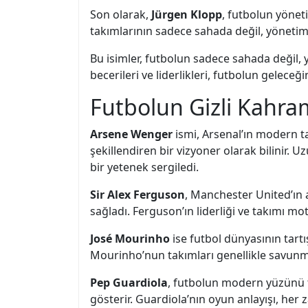
Son olarak,
Jürgen Klopp
, futbolun yönet
takımlarının sadece sahada değil, yönetims
Bu isimler, futbolun sadece sahada değil, 
becerileri ve liderlikleri, futbolun geleceğ
Futbolun Gizli Kahra
Arsene Wenger
ismi, Arsenal’ın modern ta
şekillendiren bir vizyoner olarak bilinir.
bir yetenek sergiledi.
Sir Alex Ferguson
, Manchester United’ın 
sağladı. Ferguson’ın liderliği ve takımı m
José Mourinho
ise futbol dünyasının tartış
Mourinho’nun takımları genellikle savunm
Pep Guardiola
, futbolun modern yüzünü te
gösterir. Guardiola’nın oyun anlayışı, her 