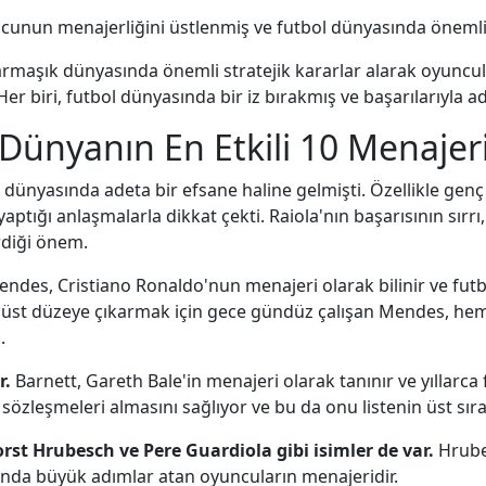
olcunun menajerliğini üstlenmiş ve futbol dünyasında önemli
armaşık dünyasında önemli stratejik kararlar alarak oyuncula
 biri, futbol dünyasında bir iz bırakmış ve başarılarıyla adl
Dünyanın En Etkili 10 Menajer
 dünyasında adeta bir efsane haline gelmişti. Özellikle genç
aptığı anlaşmalarla dikkat çekti. Raiola'nın başarısının sırr
rdiği önem.
ndes, Cristiano Ronaldo'nun menajeri olarak bilinir ve futb
 en üst düzeye çıkarmak için gece gündüz çalışan Mendes, hem
.
r.
Barnett, Gareth Bale'in menajeri olarak tanınır ve yıllarca
 sözleşmeleri almasını sağlıyor ve bu da onu listenin üst sıral
Horst Hrubesch ve Pere Guardiola gibi isimler de var.
Hrubes
ında büyük adımlar atan oyuncuların menajeridir.