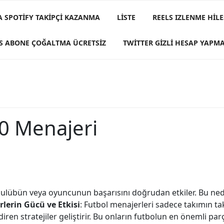
A SPOTIFY TAKIPÇI KAZANMA
LISTE
REELS IZLENME HILE
S ABONE ÇOĞALTMA ÜCRETSIZ
TWITTER GIZLI HESAP YAPM
10 Menajeri
kulübün veya oyuncunun başarısını doğrudan etkiler. Bu ned
lerin Gücü ve Etkisi
: Futbol menajerleri sadece takımın tak
en stratejiler geliştirir. Bu onların futbolun en önemli parç