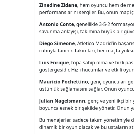
Zinedine Zidane
, hem oyuncu hem de mena
performanslarını sergiler. Bu, onun maç 
Antonio Conte
, genellikle 3-5-2 formas
savunma anlayışı, takımına büyük bir güvenli
Diego Simeone
, Atletico Madrid’in başar
ruhuyla tanınır. Takımları, her maçta yüks
Luis Enrique
, topa sahip olma ve hızlı pa
göstergesidir. Hızlı hücumlar ve etkili oyu
Mauricio Pochettino
, genç oyuncuları geli
üstünlük sağlamasını sağlar. Onun oyuncu 
Julian Nagelsmann
, genç ve yenilikçi bi
boyunca esnek bir şekilde yönetir. Onun yar
Bu menajerler, sadece takım yönetimiyle de
dinamik bir oyun olacak ve bu ustaların str