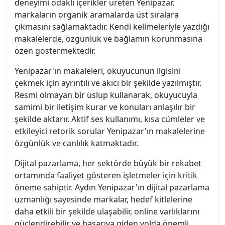
deneyimi odaklı içerikler üreten Yenipazar,
markaların organik aramalarda üst sıralara
çıkmasını sağlamaktadır. Kendi kelimeleriyle yazdığı
makalelerde, özgünlük ve bağlamın korunmasına
özen göstermektedir.
Yenipazar'ın makaleleri, okuyucunun ilgisini
çekmek için ayrıntılı ve akıcı bir şekilde yazılmıştır.
Resmi olmayan bir üslup kullanarak, okuyucuyla
samimi bir iletişim kurar ve konuları anlaşılır bir
şekilde aktarır. Aktif ses kullanımı, kısa cümleler ve
etkileyici retorik sorular Yenipazar'ın makalelerine
özgünlük ve canlılık katmaktadır.
Dijital pazarlama, her sektörde büyük bir rekabet
ortamında faaliyet gösteren işletmeler için kritik
öneme sahiptir. Aydın Yenipazar'ın dijital pazarlama
uzmanlığı sayesinde markalar, hedef kitlelerine
daha etkili bir şekilde ulaşabilir, online varlıklarını
güçlendirebilir ve başarıya giden yolda önemli