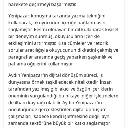
harekete geçirmeyi başarmıştır.
Yenipazar, konuşma tarzında yazma tekniğini
kullanarak, okuyucunun içeriğe bağlanmasını
sağlamıştır. Resmi olmayan bir dil kullanarak kişisel
bir deneyim sunmuş, okuyucuların içerikle
etkileşimini artırmıştır. Kısa cümleler ve retorik
sorular aracılığıyla okuyucunun dikkatini çekmiş ve
paragraflar arasında geçiş yaparken şaşkınlık ve
patlama öğelerini kullanmıştır.
Aydın Yenipazar'ın dijital dönüşüm süreci, iş
dünyasına örnek teşkil edecek niteliktedir. İnsan
tarafından yazılmış gibi akıcı ve özgün içeriklerin
öneminin vurgulandığı bu hikaye, diğer işletmelere
de ilham kaynağı olabilir. Aydın Yenipazar'ın
öncülüğünde gerçekleştirilen dijital dönüşüm
çalışmaları, sadece kendi işletmesine değil, aynı
zamanda sektörüne büyük bir katkı sağlamıştır.