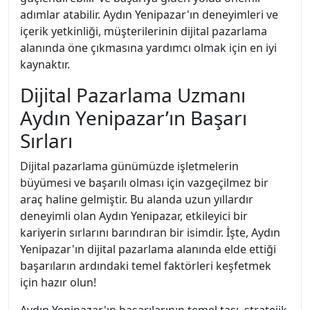
adımlar atabilir. Aydın Yenipazar'ın deneyimleri ve
içerik yetkinliği, müşterilerinin dijital pazarlama
alanında öne çıkmasına yardımcı olmak için en iyi
kaynaktır.
Dijital Pazarlama Uzmanı
Aydın Yenipazar’ın Başarı
Sırları
Dijital pazarlama günümüzde işletmelerin
büyümesi ve başarılı olması için vazgeçilmez bir
araç haline gelmiştir. Bu alanda uzun yıllardır
deneyimli olan Aydın Yenipazar, etkileyici bir
kariyerin sırlarını barındıran bir isimdir. İşte, Aydın
Yenipazar'ın dijital pazarlama alanında elde ettiği
başarıların ardındaki temel faktörleri keşfetmek
için hazır olun!