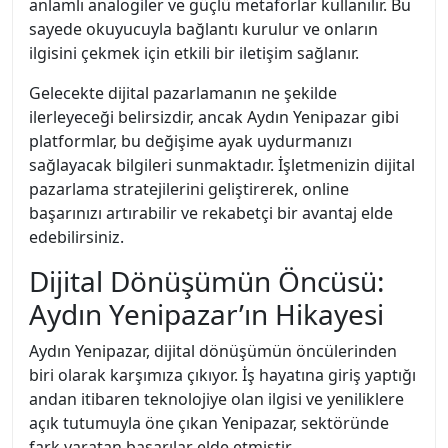
anlamlı analogiler ve güçlü metaforlar kullanılır. Bu
sayede okuyucuyla bağlantı kurulur ve onların
ilgisini çekmek için etkili bir iletişim sağlanır.
Gelecekte dijital pazarlamanın ne şekilde
ilerleyeceği belirsizdir, ancak Aydın Yenipazar gibi
platformlar, bu değişime ayak uydurmanızı
sağlayacak bilgileri sunmaktadır. İşletmenizin dijital
pazarlama stratejilerini geliştirerek, online
başarınızı artırabilir ve rekabetçi bir avantaj elde
edebilirsiniz.
Dijital Dönüşümün Öncüsü:
Aydın Yenipazar’ın Hikayesi
Aydın Yenipazar, dijital dönüşümün öncülerinden
biri olarak karşımıza çıkıyor. İş hayatına giriş yaptığı
andan itibaren teknolojiye olan ilgisi ve yeniliklere
açık tutumuyla öne çıkan Yenipazar, sektöründe
fark yaratan başarılar elde etmiştir.