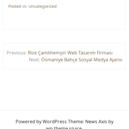
Posted in:
Uncategorized
Yazı
Previous:
Rize Çamlıhemşin Web Tasarım Firması
gezinmesi
Next:
Osmaniye Bahçe Sosyal Medya Ajansı
Powered by WordPress
Theme: News Axis by
wp theme space
.