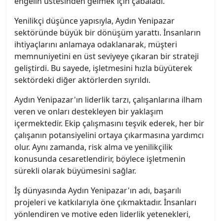
engelin üstesinden gelmek için çabaladı.
Yenilikçi düşünce yapısıyla, Aydın Yenipazar
sektöründe büyük bir dönüşüm yarattı. İnsanların
ihtiyaçlarını anlamaya odaklanarak, müşteri
memnuniyetini en üst seviyeye çıkaran bir strateji
geliştirdi. Bu sayede, işletmesini hızla büyüterek
sektördeki diğer aktörlerden sıyrıldı.
Aydın Yenipazar'ın liderlik tarzı, çalışanlarına ilham
veren ve onları destekleyen bir yaklaşım
içermektedir. Ekip çalışmasını teşvik ederek, her bir
çalışanın potansiyelini ortaya çıkarmasına yardımcı
olur. Aynı zamanda, risk alma ve yenilikçilik
konusunda cesaretlendirir, böylece işletmenin
sürekli olarak büyümesini sağlar.
İş dünyasında Aydın Yenipazar'ın adı, başarılı
projeleri ve katkılarıyla öne çıkmaktadır. İnsanları
yönlendiren ve motive eden liderlik yetenekleri,