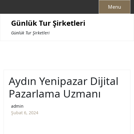
Skip
Menu
to
content
Günlük Tur Şirketleri
Günlük Tur Şirketleri
Aydın Yenipazar Dijital
Pazarlama Uzmanı
admin
Şubat 6, 2024