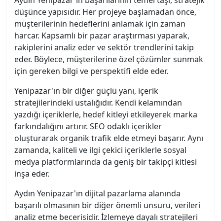
Aydın Yenipazar'ın başarılarının temel taşı, stratejik
düşünce yapısıdır. Her projeye başlamadan önce,
müşterilerinin hedeflerini anlamak için zaman
harcar. Kapsamlı bir pazar araştırması yaparak,
rakiplerini analiz eder ve sektör trendlerini takip
eder. Böylece, müşterilerine özel çözümler sunmak
için gereken bilgi ve perspektifi elde eder.
Yenipazar'ın bir diğer güçlü yanı, içerik
stratejilerindeki ustalığıdır. Kendi kelamından
yazdığı içeriklerle, hedef kitleyi etkileyerek marka
farkındalığını artırır. SEO odaklı içerikler
oluşturarak organik trafik elde etmeyi başarır. Aynı
zamanda, kaliteli ve ilgi çekici içeriklerle sosyal
medya platformlarında da geniş bir takipçi kitlesi
inşa eder.
Aydın Yenipazar'ın dijital pazarlama alanında
başarılı olmasının bir diğer önemli unsuru, verileri
analiz etme becerisidir. İzlemeye dayalı stratejileri