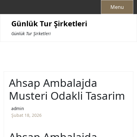
Skip
Menu
to
content
Günlük Tur Şirketleri
Günlük Tur Şirketleri
Ahsap Ambalajda
Musteri Odakli Tasarim
admin
Şubat 18, 2026
Ahşap Ambalajda